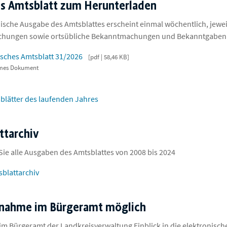
es Amtsblatt zum Herunterladen
nische Ausgabe des Amtsblattes erscheint einmal wöchentlich, jewei
hungen sowie ortsübliche Bekanntmachungen und Bekanntgaben
isches Amtsblatt 31/2026
pdf | 58,46 KB
rmes Dokument
sblätter des laufenden Jahres
ttarchiv
 Sie alle Ausgaben des Amtsblattes von 2008 bis 2024
blattarchiv
tnahme im Bürgeramt möglich
im Bürgeramt der Landkreisverwaltung Einblick in die elektronisc