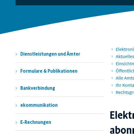
Elektron
Dienstleistungen und Ämter
Aktuelle
Einsicht
Öffentli
Formulare & Publikationen
Alle Amt
Ihr Kont
Bankverbindung
Rechtsgr
ekommunikation
Elekt
E-Rechnungen
abon