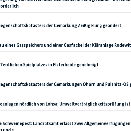
forderlich
iegenschaftskatasters der Gemarkung Zeißig Flur 3 geändert
u eines Gasspeichers und einer Gasfackel der Kläranlage Rodewi
ffentlichen Spielplatzes in Elsterheide genehmigt
Liegenschaftskatasters der Gemarkungen Ohorn und Pulsnitz-OS 
anlagen nördlich von Lohsa: Umweltverträglichkeitsprüfung ist 
e Schweinepest: Landratsamt erlässt zwei Allgemeinverfügungen
1 und 2