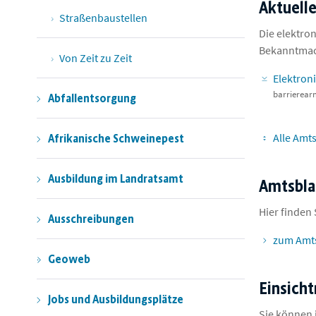
Aktuell
Straßenbaustellen
Die elektro
Bekanntmac
Von Zeit zu Zeit
Elektron
barrierea
Abfallentsorgung
Alle Amt
Afrikanische Schweinepest
Ausbildung im Landratsamt
Amtsbla
Hier finden
Ausschreibungen
zum Amts
Geoweb
Einsich
Jobs und Ausbildungsplätze
Sie können 