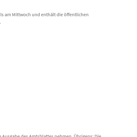
ls am Mittwoch und enthält die öffentlichen
.
he Ausgabe des Amtsblattes nehmen. Übrigens: Die