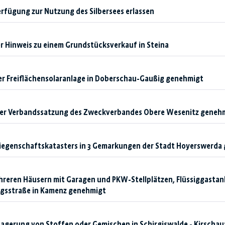
rfügung zur Nutzung des Silbersees erlassen
r Hinweis zu einem Grundstücksverkauf in Steina
r Freiflächensolaranlage in Doberschau-Gaußig genehmigt
er Verbandssatzung des Zweckverbandes Obere Wesenitz geneh
Liegenschaftskatasters in 3 Gemarkungen der Stadt Hoyerswerda
reren Häusern mit Garagen und PKW-Stellplätzen, Flüssiggastank
ngsstraße in Kamenz genehmigt
Lagerung von Stoffen oder Gemischen in Schirgiswalde - Kirscha