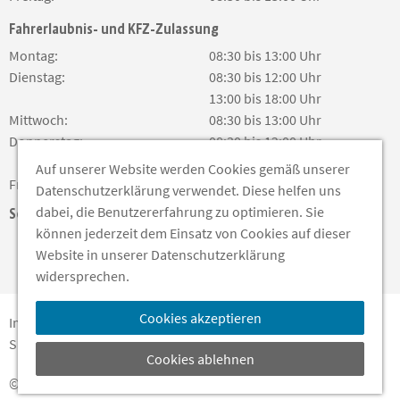
Fahrerlaubnis- und KFZ-Zulassung
Montag:
08:30 bis 13:00 Uhr
Dienstag:
08:30 bis 12:00 Uhr
13:00 bis 18:00 Uhr
Mittwoch:
08:30 bis 13:00 Uhr
Donnerstag:
08:30 bis 12:00 Uhr
13:00 bis 18:00 Uhr
Auf unserer Website werden Cookies gemäß unserer
Freitag:
08:30 bis 13:00 Uhr
Datenschutzerklärung verwendet. Diese helfen uns
dabei, die Benutzererfahrung zu optimieren. Sie
Soziale Medien
können jederzeit dem Einsatz von Cookies auf dieser
Website in unserer Datenschutzerklärung
widersprechen.
Cookies akzeptieren
Impressum
Barrierefreiheit
Datenschutz
Sitemap
Cookies ablehnen
© 2020 Landkreis Bautzen