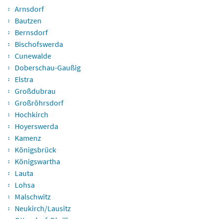
Arnsdorf
Bautzen
Bernsdorf
Bischofswerda
Cunewalde
Doberschau-Gaußig
Elstra
Großdubrau
Großröhrsdorf
Hochkirch
Hoyerswerda
Kamenz
Königsbrück
Königswartha
Lauta
Lohsa
Malschwitz
Neukirch/Lausitz