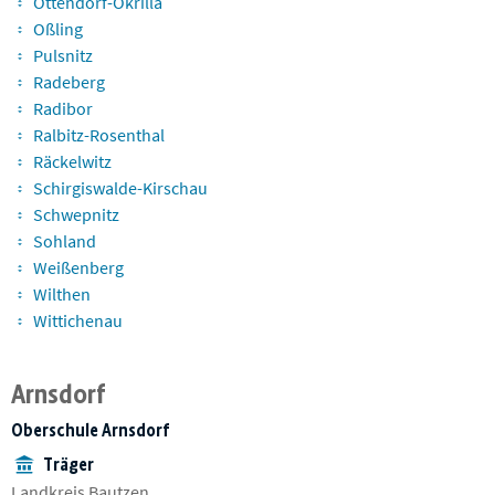
Ottendorf-Okrilla
Oßling
Pulsnitz
Radeberg
Radibor
Ralbitz-Rosenthal
Räckelwitz
Schirgiswalde-Kirschau
Schwepnitz
Sohland
Weißenberg
Wilthen
Wittichenau
Arnsdorf
Oberschule Arnsdorf
Träger
Landkreis Bautzen