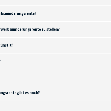
erbsminderungsrente?
Erwerbsminderungsrente zu stellen?
günstig?
?
ungsrente gibt es noch?