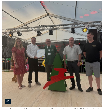
v.l.n.r.: Ehrenamtsbeauftragte Dunja Reichelt, Landrat Udo Witschas, Geehrter