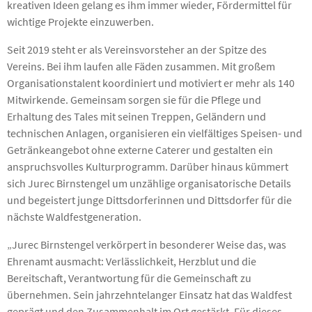
kreativen Ideen gelang es ihm immer wieder, Fördermittel für
wichtige Projekte einzuwerben.
Seit 2019 steht er als Vereinsvorsteher an der Spitze des
Vereins. Bei ihm laufen alle Fäden zusammen. Mit großem
Organisationstalent koordiniert und motiviert er mehr als 140
Mitwirkende. Gemeinsam sorgen sie für die Pflege und
Erhaltung des Tales mit seinen Treppen, Geländern und
technischen Anlagen, organisieren ein vielfältiges Speisen- und
Getränkeangebot ohne externe Caterer und gestalten ein
anspruchsvolles Kulturprogramm. Darüber hinaus kümmert
sich Jurec Birnstengel um unzählige organisatorische Details
und begeistert junge Dittsdorferinnen und Dittsdorfer für die
nächste Waldfestgeneration.
„Jurec Birnstengel verkörpert in besonderer Weise das, was
Ehrenamt ausmacht: Verlässlichkeit, Herzblut und die
Bereitschaft, Verantwortung für die Gemeinschaft zu
übernehmen. Sein jahrzehntelanger Einsatz hat das Waldfest
geprägt und den Zusammenhalt im Ort gestärkt. Für dieses