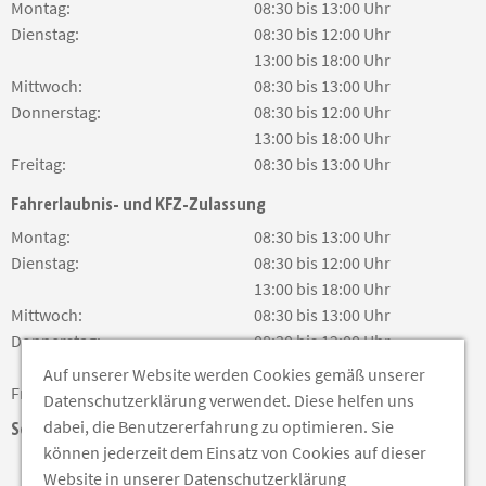
Montag:
08:30 bis 13:00 Uhr
Dienstag:
08:30 bis 12:00 Uhr
13:00 bis 18:00 Uhr
Mittwoch:
08:30 bis 13:00 Uhr
Donnerstag:
08:30 bis 12:00 Uhr
13:00 bis 18:00 Uhr
Freitag:
08:30 bis 13:00 Uhr
Fahrerlaubnis- und KFZ-Zulassung
Montag:
08:30 bis 13:00 Uhr
Dienstag:
08:30 bis 12:00 Uhr
13:00 bis 18:00 Uhr
Mittwoch:
08:30 bis 13:00 Uhr
Donnerstag:
08:30 bis 12:00 Uhr
13:00 bis 18:00 Uhr
Auf unserer Website werden Cookies gemäß unserer
Freitag:
08:30 bis 13:00 Uhr
Datenschutzerklärung verwendet. Diese helfen uns
dabei, die Benutzererfahrung zu optimieren. Sie
Soziale Medien
können jederzeit dem Einsatz von Cookies auf dieser
Website in unserer Datenschutzerklärung