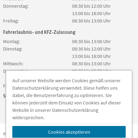
Donnerstag:
08:30 bis 12:00 Uhr
13:00 bis 18:00 Uhr
Freitag:
08:30 bis 13:00 Uhr
Fahrerlaubnis- und KFZ-Zulassung
Montag:
08:30 bis 13:00 Uhr
Dienstag:
08:30 bis 12:00 Uhr
13:00 bis 18:00 Uhr
Mittwoch:
08:30 bis 13:00 Uhr
Donnerstag:
08:30 bis 12:00 Uhr
13:00 bis 18:00 Uhr
Auf unserer Website werden Cookies gemäß unserer
Freitag:
08:30 bis 13:00 Uhr
Datenschutzerklärung verwendet. Diese helfen uns
dabei, die Benutzererfahrung zu optimieren. Sie
Soziale Medien
können jederzeit dem Einsatz von Cookies auf dieser
Website in unserer Datenschutzerklärung
widersprechen.
Cookies akzeptieren
Impressum
Barrierefreiheit
Datenschutz