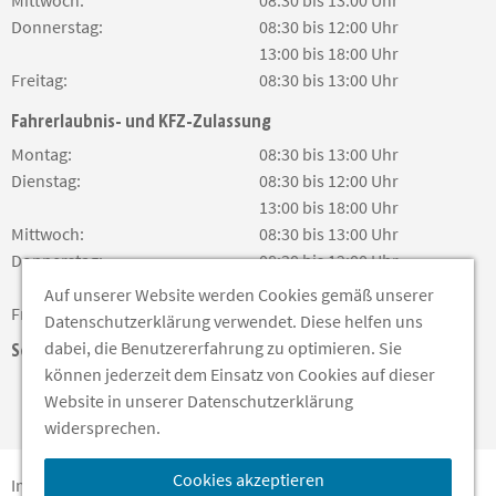
Mittwoch:
08:30 bis 13:00 Uhr
Donnerstag:
08:30 bis 12:00 Uhr
13:00 bis 18:00 Uhr
Freitag:
08:30 bis 13:00 Uhr
Fahrerlaubnis- und KFZ-Zulassung
Montag:
08:30 bis 13:00 Uhr
Dienstag:
08:30 bis 12:00 Uhr
13:00 bis 18:00 Uhr
Mittwoch:
08:30 bis 13:00 Uhr
Donnerstag:
08:30 bis 12:00 Uhr
13:00 bis 18:00 Uhr
Auf unserer Website werden Cookies gemäß unserer
Freitag:
08:30 bis 13:00 Uhr
Datenschutzerklärung verwendet. Diese helfen uns
dabei, die Benutzererfahrung zu optimieren. Sie
Soziale Medien
können jederzeit dem Einsatz von Cookies auf dieser
Website in unserer Datenschutzerklärung
widersprechen.
Cookies akzeptieren
Impressum
Barrierefreiheit
Datenschutz