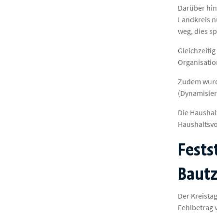
Darüber hin
Landkreis nu
weg, dies s
Gleichzeiti
Organisatio
Zudem wurde
(Dynamisier
Die Haushal
Haushaltsvo
Fests
Baut
Der Kreista
Fehlbetrag v