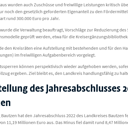
aus wurden auch Zuschüsse und freiwillige Leistungen kritisch überp
r noch den gesetzlich geforderten Eigenanteil zu den Fördermitteln 
part rund 300.000 Euro pro Jahr.
g wurde die Verwaltung beauftragt, Vorschläge zur Reduzierung des 
nsmodelle geprüft werden, etwa für die Kreisergänzungsbibliothek, 
 den Kreisräten eine Aufstellung mit bestehenden und für den H
ungen) im freiwilligen Aufgabenbereich vorgelegt.
tssperren können perspektivisch wieder aufgehoben werden, sofer
llzug ergeben. Ziel bleibt es, den Landkreis handlungsfähig zu halt
tellung des Jahresabschlusses 
zen
g Bautzen hat den Jahresabschluss 2022 des Landkreises Bautzen fe
on 11,19 Millionen Euro aus. Das Minus fiel damit rund 8,47 Million