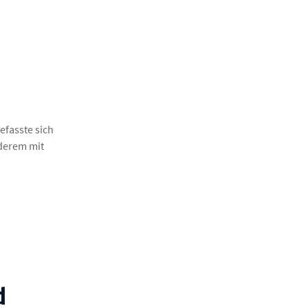
efasste sich
nderem mit
d