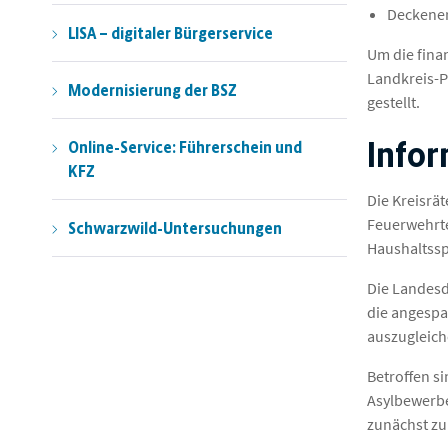
Deckener
LISA – digitaler Bürgerservice
Um die finan
Landkreis-P
Modernisierung der BSZ
gestellt.
Infor
Online-Service: Führerschein und
KFZ
Die Kreisrä
Feuerwehrte
Schwarzwild-Untersuchungen
Haushaltssp
Die Landesd
die angespa
auszugleich
Betroffen s
Asylbewerbe
zunächst zu