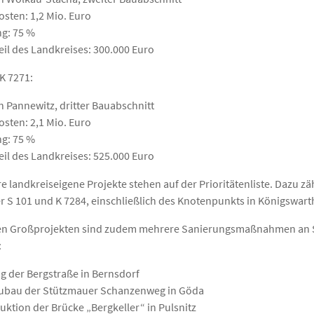
sten: 1,2 Mio. Euro
g: 75 %
eil des Landkreises: 300.000 Euro
K 7271:
n Pannewitz, dritter Bauabschnitt
sten: 2,1 Mio. Euro
g: 75 %
eil des Landkreises: 525.000 Euro
e landkreiseigene Projekte stehen auf der Prioritätenliste. Dazu z
r S 101 und K 7284, einschließlich des Knotenpunkts in Königswart
en Großprojekten sind zudem mehrere Sanierungsmaßnahmen an S
:
g der Bergstraße in Bernsdorf
ubau der Stützmauer Schanzenweg in Göda
uktion der Brücke „Bergkeller“ in Pulsnitz