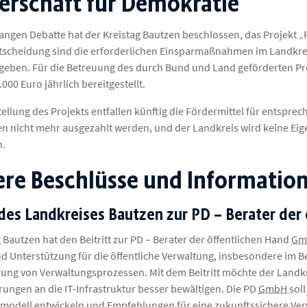
erschaft für Demokratie
langen Debatte hat der Kreistag Bautzen beschlossen, das Projekt 
ntscheidung sind die erforderlichen Einsparmaßnahmen im Landkreis
geben. Für die Betreuung des durch Bund und Land geförderten Pr
000 Euro jährlich bereitgestellt.
tellung des Projekts entfallen künftig die Fördermittel für entspr
en nicht mehr ausgezahlt werden, und der Landkreis wird keine Ei
en.
re Beschlüsse und Information
 des Landkreises Bautzen zur PD – Berater de
 Bautzen hat den Beitritt zur PD – Berater der öffentlichen Hand
Gm
d Unterstützung für die öffentliche Verwaltung, insbesondere im B
ung von Verwaltungsprozessen. Mit dem Beitritt möchte der Landkr
rungen an die
IT-
Infrastruktur besser bewältigen. Die PD
GmbH
sol
smodell entwickeln und Empfehlungen für eine zukunftssichere Ver