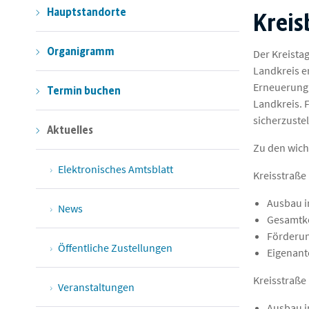
Hauptstandorte
Krei
Organigramm
Der Kreista
Landkreis e
Erneuerung 
Termin buchen
Landkreis. 
sicherzustel
Aktuelles
Zu den wic
Elektronisches Amtsblatt
Kreisstraße 
Ausbau i
News
Gesamtko
Förderun
Öffentliche Zustellungen
Eigenant
Kreisstraße 
Veranstaltungen
Ausbau i