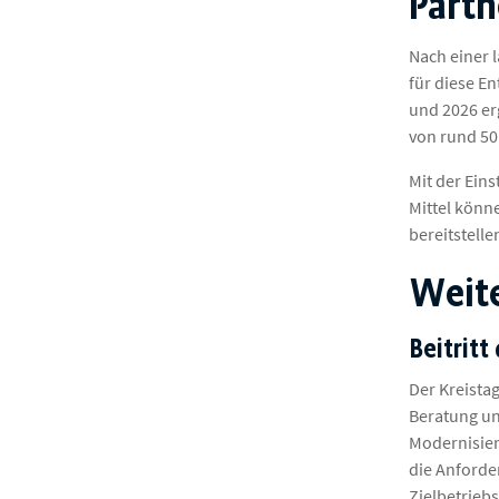
Partn
Nach einer 
für diese E
und 2026 er
von rund 50.
Mit der Eins
Mittel könn
bereitstell
Weite
Beitritt
Der Kreistag
Beratung un
Modernisier
die Anforde
Zielbetrieb