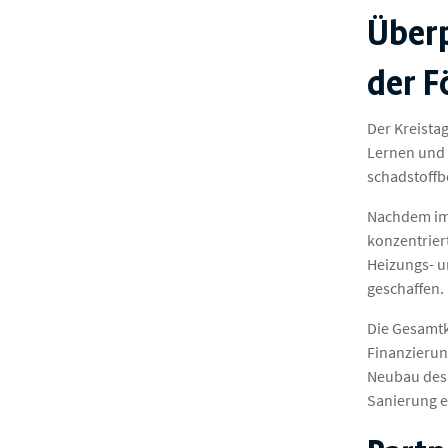
Überp
der F
Der Kreista
Lernen und 
schadstoffb
Nachdem im 
konzentrier
Heizungs- u
geschaffen.
Die Gesamtko
Finanzierun
Neubau des 
Sanierung e