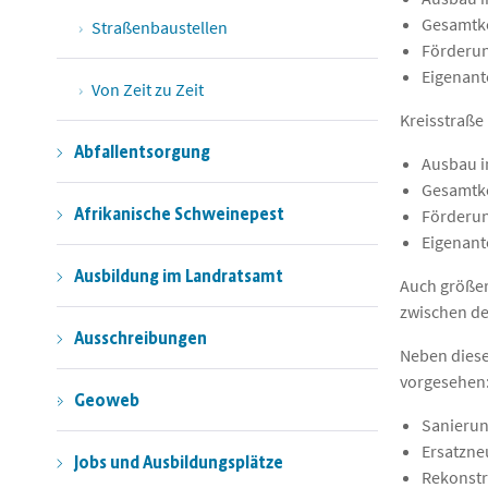
Gesamtko
Straßenbaustellen
Förderun
Eigenant
Von Zeit zu Zeit
Kreisstraße 
Abfallentsorgung
Ausbau i
Gesamtko
Afrikanische Schweinepest
Förderun
Eigenant
Ausbildung im Landratsamt
Auch größer
zwischen de
Ausschreibungen
Neben dies
vorgesehen
Geoweb
Sanierun
Ersatzne
Jobs und Ausbildungsplätze
Rekonstr