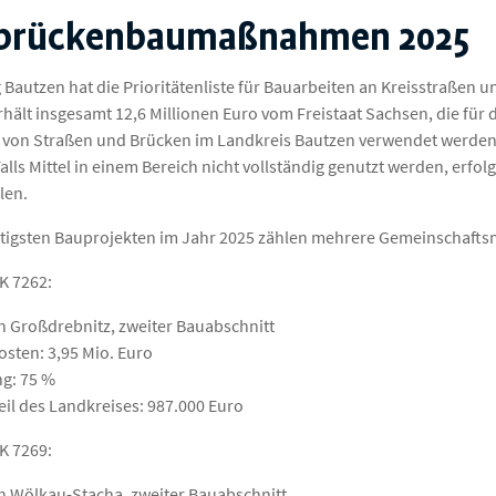
sbrückenbaumaßnahmen 2025
g Bautzen hat die Prioritätenliste für Bauarbeiten an Kreisstraßen 
rhält insgesamt 12,6 Millionen Euro vom Freistaat Sachsen, die f
von Straßen und Brücken im Landkreis Bautzen verwendet werden.
Falls Mittel in einem Bereich nicht vollständig genutzt werden, er
len.
htigsten Bauprojekten im Jahr 2025 zählen mehrere Gemeinscha
K 7262:
n Großdrebnitz, zweiter Bauabschnitt
sten: 3,95 Mio. Euro
g: 75 %
eil des Landkreises: 987.000 Euro
K 7269:
n Wölkau-Stacha, zweiter Bauabschnitt