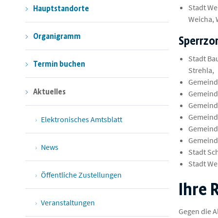
Stadt Wei
Hauptstandorte
Weicha,
Organigramm
Sperrzo
Stadt Ba
Termin buchen
Strehla,
Gemeind
Aktuelles
Gemeind
Gemeinde
Gemeinde
Elektronisches Amtsblatt
Gemeind
Gemeinde
News
Stadt Sc
Stadt Wei
Öffentliche Zustellungen
Ihre 
Veranstaltungen
Gegen die A