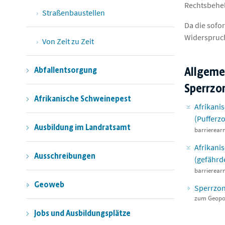
Rechtsbehel
Straßenbaustellen
Da die sofo
Widerspruc
Von Zeit zu Zeit
Allgeme
Abfallentsorgung
Sperrzo
Afrikanische Schweinepest
Afrikani
(Pufferz
Ausbildung im Landratsamt
barrierea
Afrikani
Ausschreibungen
(gefährd
barrierea
Geoweb
Sperrzon
zum Geopo
Jobs und Ausbildungsplätze